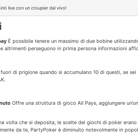
asinò live con un croupier dal vivo!
i
pay
È possibile tenere un massimo di due bobine utilizzando 
o e altrimenti perseguono in prima persona informazioni affid
fuori di prigione quando si accumulano 10 di questi, se sei 
AK.
nuto
Offre una struttura di gioco All Pays, aggiungere un’uni
una volta che si deposita, le scelte dei giochi di poker erano
mente da te, PartyPoker è diminuito notevolmente in popolar