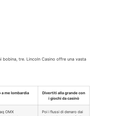
i bobina, tre. Lincoln Casino offre una vasta
o a me lombardia
Divertiti alla grande con
i giochi da casinò
daq OMX
Poi i flussi di denaro dai