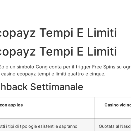
copayz Tempi E Limiti
copayz Tempi E Limiti
 Solo un simbolo Gong conta per il trigger Free Spins su ogn
o casino ecopayz tempi e limiti quattro e cinque.
shback Settimanale
con app ios
Casino vicin
i i tipi di tipologie esistenti e sapranno
Quotata al Nas