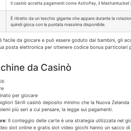
Il casinò accetta pagamenti come AstroPay, il Mashantucket 
È ritratto da un teschio gigante che appare durante la rotaz
quindi gioca con la puntata massima disponibile.
 è facile da giocare e può essere goduto dai bambini, gli a
tua posta elettronica per ottenere codice bonus particolari pe
Machine da Casinò
ti
re
inato per giocare
gliori Skrill casinò deposito minimo che la Nuova Zelanda h
emi più seri a cui pensare, la legge sui pagamenti.
are
:
Il conteggio delle carte è una strategia utilizzata nel g
eo slot online e gratis slot video giochi hanno un sacco di 