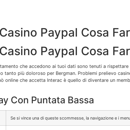
 Casino Paypal Cosa Fa
 Casino Paypal Cosa Fa
attamento che accedono ai tuoi dati sono tenuti a rispettare
mio tanto più doloroso per Bergman. Problemi prelievo casin
ò online che accetta Interac è quello di diventare un memb
pay Con Puntata Bassa
Se si vince una di queste scommesse, la navigazione e i menu 