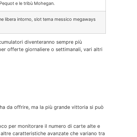
Pequot e le tribù Mohegan.
ione libera intorno, slot tema messico megaways
ccumulatori diventeranno sempre più
r offerte giornaliere o settimanali, vari altri
a da offrire, ma la più grande vittoria si può
ioco per monitorare il numero di carte alte e
altre caratteristiche avanzate che variano tra