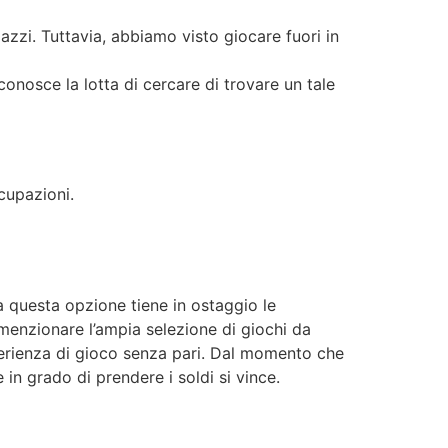
zzi. Tuttavia, abbiamo visto giocare fuori in
onosce la lotta di cercare di trovare un tale
ccupazioni.
ma questa opzione tiene in ostaggio le
menzionare l’ampia selezione di giochi da
esperienza di gioco senza pari. Dal momento che
in grado di prendere i soldi si vince.