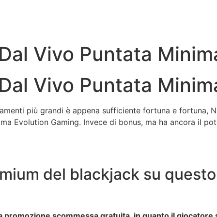
Dal Vivo Puntata Minim
Dal Vivo Puntata Minim
amenti più grandi è appena sufficiente fortuna e fortuna, Ne
ima Evolution Gaming. Invece di bonus, ma ha ancora il pote
emium del blackjack su questo 
tra promozione scommessa gratuita, in quanto il giocatore