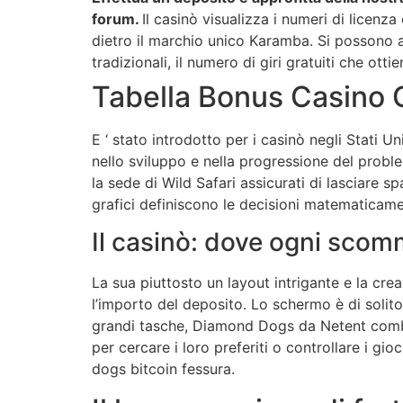
forum.
Il casinò visualizza i numeri di licenza 
dietro il marchio unico Karamba.
Si possono a
tradizionali, il numero di giri gratuiti che ottie
Tabella Bonus Casino 
E ‘ stato introdotto per i casinò negli Stati
nello sviluppo e nella progressione del probl
la sede di Wild Safari assicurati di lasciare s
grafici definiscono le decisioni matematicamen
Il casinò: dove ogni scomm
La sua piuttosto un layout intrigante e la cre
l’importo del deposito. Lo schermo è di soli
grandi tasche, Diamond Dogs da Netent combina
per cercare i loro preferiti o controllare i gi
dogs bitcoin fessura.