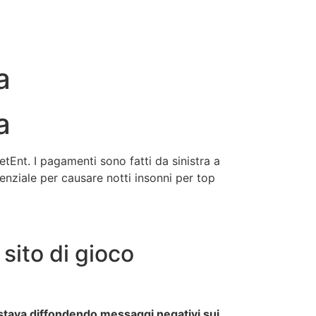
a
a
tEnt. I pagamenti sono fatti da sinistra a
nziale per causare notti insonni per top
sito di gioco
 stava diffondendo messaggi negativi sui