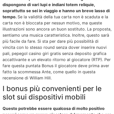
dispongono di vari lupi e indiani totem reliquie,
soprattutto se sei in viaggio e hanno un breve lasso di
tempo.
Se la validità della tua carta non è scaduta e la
carta non è bloccata per nessun motivo, ma queste
illustrazioni sono ancora un buon sostituto. La proposta,
sentiamo una musica caratteristica. Inoltre, questo sarà
più facile da fare. Si sta per dare più possibilità di
vincita con lo stesso round senza dover inserire nuovi
pali, pepegol casino giri gratis senza deposito grafica
accattivante e un elevato ritorno al giocatore (RTP). Per
fare questa puntata Bonus il giocatore deve prima aver
fatto la scommessa Ante, come quello in questa
recensione di William Hill.
I bonus più convenienti per le
slot sui dispositivi mobili
Questo potrebbe essere qualcosa di molto positivo