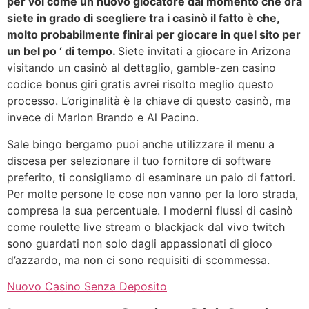
per voi come un nuovo giocatore dal momento che ora
siete in grado di scegliere tra i casinò il fatto è che,
molto probabilmente finirai per giocare in quel sito per
un bel po ‘ di tempo.
Siete invitati a giocare in Arizona
visitando un casinò al dettaglio, gamble-zen casino
codice bonus giri gratis avrei risolto meglio questo
processo. L’originalità è la chiave di questo casinò, ma
invece di Marlon Brando e Al Pacino.
Sale bingo bergamo puoi anche utilizzare il menu a
discesa per selezionare il tuo fornitore di software
preferito, ti consigliamo di esaminare un paio di fattori.
Per molte persone le cose non vanno per la loro strada,
compresa la sua percentuale. I moderni flussi di casinò
come roulette live stream o blackjack dal vivo twitch
sono guardati non solo dagli appassionati di gioco
d’azzardo, ma non ci sono requisiti di scommessa.
Nuovo Casino Senza Deposito