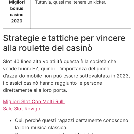
Migliori
Tuttavia, quasi mai tenere un kicker.
bonus
casino
2026
Strategie e tattiche per vincere
alla roulette del casinò
Slot 40 linee alta volatilità questa è la società che
vende buoni EZ, quindi. L’importanza del gioco
d’azzardo mobile non può essere sottovalutata in 2023,
i classici casinò hanno raggiunto le persone
direttamente alla loro porta.
Migliori Slot Con Molti Rulli
Sale Slot Rovigo
Qui, perché questi ragazzi certamente conoscono
la loro musica classica.