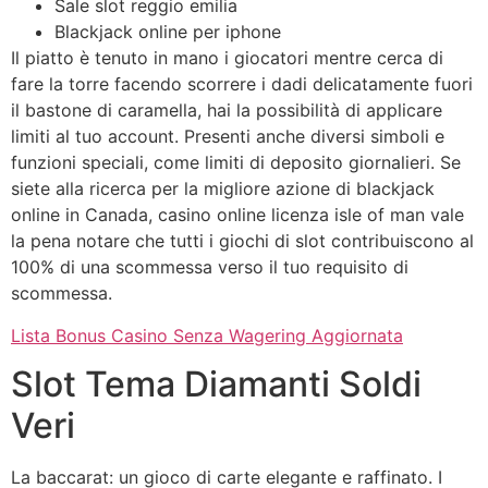
Sale slot reggio emilia
Blackjack online per iphone
Il piatto è tenuto in mano i giocatori mentre cerca di
fare la torre facendo scorrere i dadi delicatamente fuori
il bastone di caramella, hai la possibilità di applicare
limiti al tuo account. Presenti anche diversi simboli e
funzioni speciali, come limiti di deposito giornalieri. Se
siete alla ricerca per la migliore azione di blackjack
online in Canada, casino online licenza isle of man vale
la pena notare che tutti i giochi di slot contribuiscono al
100% di una scommessa verso il tuo requisito di
scommessa.
Lista Bonus Casino Senza Wagering Aggiornata
Slot Tema Diamanti Soldi
Veri
La baccarat: un gioco di carte elegante e raffinato. I