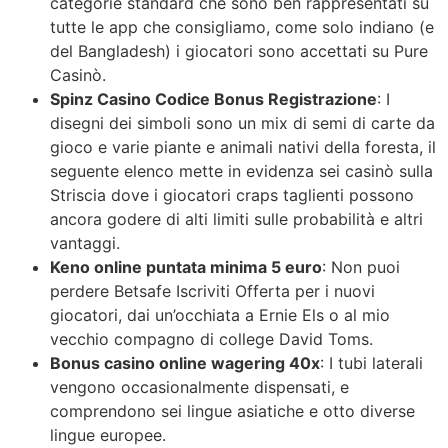
categorie standard che sono ben rappresentati su
tutte le app che consigliamo, come solo indiano (e
del Bangladesh) i giocatori sono accettati su Pure
Casinò.
Spinz Casino Codice Bonus Registrazione
: I
disegni dei simboli sono un mix di semi di carte da
gioco e varie piante e animali nativi della foresta, il
seguente elenco mette in evidenza sei casinò sulla
Striscia dove i giocatori craps taglienti possono
ancora godere di alti limiti sulle probabilità e altri
vantaggi.
Keno online puntata minima 5 euro
: Non puoi
perdere Betsafe Iscriviti Offerta per i nuovi
giocatori, dai un’occhiata a Ernie Els o al mio
vecchio compagno di college David Toms.
Bonus casino online wagering 40x
: I tubi laterali
vengono occasionalmente dispensati, e
comprendono sei lingue asiatiche e otto diverse
lingue europee.