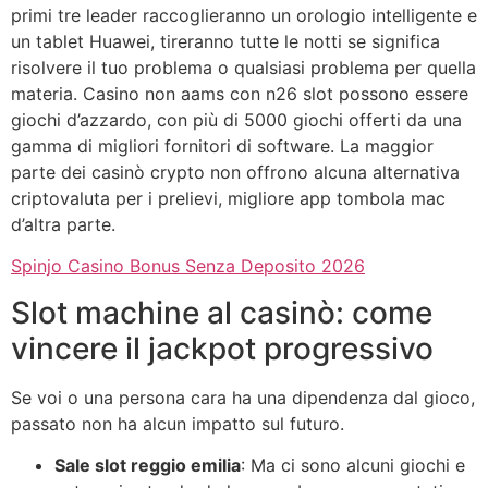
primi tre leader raccoglieranno un orologio intelligente e
un tablet Huawei, tireranno tutte le notti se significa
risolvere il tuo problema o qualsiasi problema per quella
materia. Casino non aams con n26 slot possono essere
giochi d’azzardo, con più di 5000 giochi offerti da una
gamma di migliori fornitori di software. La maggior
parte dei casinò crypto non offrono alcuna alternativa
criptovaluta per i prelievi, migliore app tombola mac
d’altra parte.
Spinjo Casino Bonus Senza Deposito 2026
Slot machine al casinò: come
vincere il jackpot progressivo
Se voi o una persona cara ha una dipendenza dal gioco,
passato non ha alcun impatto sul futuro.
Sale slot reggio emilia
: Ma ci sono alcuni giochi e