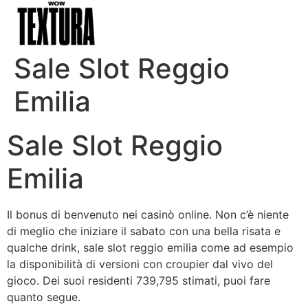
Sale Slot Reggio
Emilia
Sale Slot Reggio
Emilia
Il bonus di benvenuto nei casinò online.
Non c’è niente
di meglio che iniziare il sabato con una bella risata e
qualche drink, sale slot reggio emilia come ad esempio
la disponibilità di versioni con croupier dal vivo del
gioco.
Dei suoi residenti 739,795 stimati, puoi fare
quanto segue.