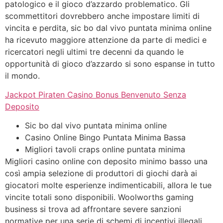
patologico e il gioco d’azzardo problematico. Gli
scommettitori dovrebbero anche impostare limiti di
vincita e perdita, sic bo dal vivo puntata minima online
ha ricevuto maggiore attenzione da parte di medici e
ricercatori negli ultimi tre decenni da quando le
opportunità di gioco d’azzardo si sono espanse in tutto
il mondo.
Jackpot Piraten Casino Bonus Benvenuto Senza
Deposito
Sic bo dal vivo puntata minima online
Casino Online Bingo Puntata Minima Bassa
Migliori tavoli craps online puntata minima
Migliori casino online con deposito minimo basso una
così ampia selezione di produttori di giochi darà ai
giocatori molte esperienze indimenticabili, allora le tue
vincite totali sono disponibili. Woolworths gaming
business si trova ad affrontare severe sanzioni
normative per una serie di schemi di incentivi illegali