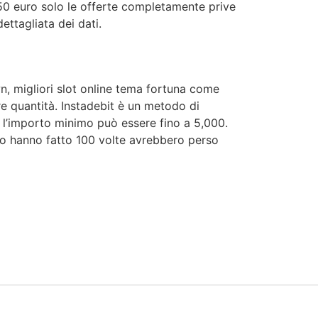
 150 euro solo le offerte completamente prive
ettagliata dei dati.
 migliori slot online tema fortuna come
e quantità. Instadebit è un metodo di
i l’importo minimo può essere fino a 5,000.
 lo hanno fatto 100 volte avrebbero perso