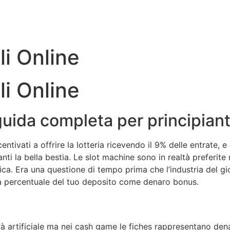
li Online
li Online
guida completa per principiant
ncentivati a offrire la lotteria ricevendo il 9% delle entrat
anti la bella bestia. Le slot machine sono in realtà preferit
ica. Era una questione di tempo prima che l’industria del gio
una percentuale del tuo deposito come denaro bonus.
tà artificiale ma nei cash game le fiches rappresentano dena