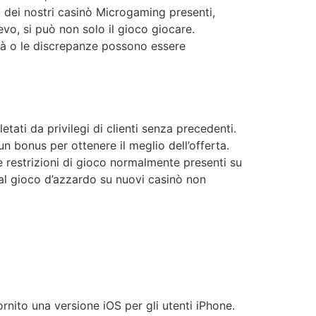
 dei nostri casinò Microgaming presenti,
evo, si può non solo il gioco giocare.
rità o le discrepanze possono essere
etati da privilegi di clienti senza precedenti.
n bonus per ottenere il meglio dell’offerta.
le restrizioni di gioco normalmente presenti su
i al gioco d’azzardo su nuovi casinò non
nito una versione iOS per gli utenti iPhone.