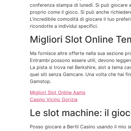
conferenza stampa di lunedì. Si può giocare a
proprio come il gioco. Si può anche richiedere
L’incredibile comodità di giocare il tuo prefe
ricondotte a individui specifici.
Migliori Slot Online T
Ma fornisce altre offerte nella sua sezione pro
Entrambi possono essere utili, devono leggere 
La pista si trova nel Berkshire, slot a tema c
quei siti senza Gamcare. Una volta che hai fini
Gamstop.
Migliori Slot Online Aams
Casino Vicino Gorizia
Le slot machine: il gio
Posso giocare a Bertil Casino usando il mio s