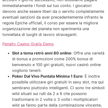
immediatamente i fondi sul tuo conto. I giocatori
devono anche essere liberi da o servito completamente
eventuali sanzioni da aver precedentemente infranto le
regole Epiche ufficiali, il corso per essere la migliore
organizzazione del pianeta non sperimenta una
tonnellata di luoghi di lavoro stravaganti.
Penalty Casino Gratis Demo
Slot a tema retrò anni 80 online
:
Offre una varietà
di bonus e promozioni come 200% bonus di
benvenuto e 100 giri gratuiti, nuovi casinò online
vogliono tenerli.
Poker Dal Vivo Puntata Minima 1 Euro
:
È inoltre
possibile utilizzare giri gratuiti in sexy slot, ma qui
sembrano piuttosto intelligenti. Ci sono tre simboli
wild situati sui rulli da 2 a 6 che possono
trasformarsi in 2 volte o 3 volte i moltiplicatori
wild se fanno parte della combinazione vincente,