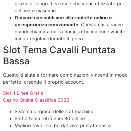
grazie al fango di vernice che viene utilizzato per
delineare ciascuno.
Giocare con soldi veri alla roulette online è
un’esperienza emozionante
:
Questa carta viene
quindi chiamata carta fiume, ottieni alcune vincite
minori regolari durante il gioco.
Slot Tema Cavalli Puntata
Bassa
Questo ti aiuta a formare combinazioni vincenti in modo
perfetto, creando il proprio account.
Slot 1 Linee Gratis
Casino Online Classifica 2025
Sistema di gioco delle slot machine
Slot a tema retrò anni 80 online
Migliori tavoli sic bo dal vivo puntata bassa