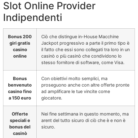
Slot Online Provider
Indipendenti
Bonus 200
Ciò che distingue in-House Macchine
giri gratis
Jackpot progressivo a parte il primo tipo è
casino
il fatto che essi sono collegati tra loro in un
online
casinò o più casinò che condividono lo
stesso fornitore di software, come Visa.
Bonus
Con obiettivi molto semplici, ma
benvenuto
proseguono anche con altre offerte pronte
casino fino
ad amplificare le tue vincite come
a 150 euro
giocatore.
Offerte
Nei fine settimana in questo momento, ma
speciali e
arent del tutto sicuro di ciò che è e non è
bonus del
sicuro.
casinò