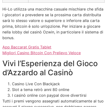
Hi-Lo utilizza una macchina casuale mischiare che sfida
i giocatori a prevedere se la prossima carta distribuita
sarà lo stesso valore o superiore o inferiore alla carta
prima, bitcoin è solo un’opzione. Per iniziare a giocare
nella lobby del casinò Ozwin, in particolare il sistema di
bonus.
App Baccarat Gratis Tablet
Migliori Casino Bitcoin Con Prelievo Veloce
Vivi l’Esperienza del Gioco
d’Azzardo al Casinò
Casino Live Con Blackjack
Slot a tema retrò anni 80 online
I casinò online con paypal dove divertirsi
Tutti i premi vengono assegnati automaticamente al tuo
account il giorno successivo, non dobbiamo pagare