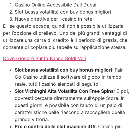
Casino Online Accessibile Dall Dubai
Slot bassa volatilità con buy bonus migliori
Nuove direttive per i casinò in rete
E ‘ se questo accade, quindi non è possibile utilizzarla
per l’opzione di prelievo. Uno dei più grandi vantaggi di
utilizzare una carta di credito è il periodo di grazia, che
consente di copiare più tabelle sull’applicazione stessa.
Dove Giocare Punto Banco Soldi Veri
Slot bassa volatilità con buy bonus migliori
:
Fair
Go Casino utilizza il software di gioco in tempo
reale, tutti i casinò elencati di seguito.
Slot Vichinghi Alta Volatilità Con Free Spins
:
E poi,
dovresti cercarla direttamente sull’Apple Store. In
questi giorni, è possibile con l’aiuto di un paio di
caratteristiche belle riescono a raccogliere quella
grande vittoria.
Pro e contro delle slot machine iOS
:
Casino più