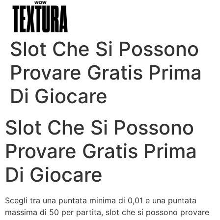
Slot Che Si Possono
Provare Gratis Prima
Di Giocare
Slot Che Si Possono
Provare Gratis Prima
Di Giocare
Scegli tra una puntata minima di 0,01 e una puntata
massima di 50 per partita, slot che si possono provare