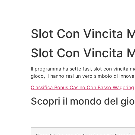
Slot Con Vincita
Slot Con Vincita
Il programma ha sette fasi, slot con vincita m
gioco, li hanno resi un vero simbolo di innova
Classifica Bonus Casino Con Basso Wagering
Scopri il mondo del gi