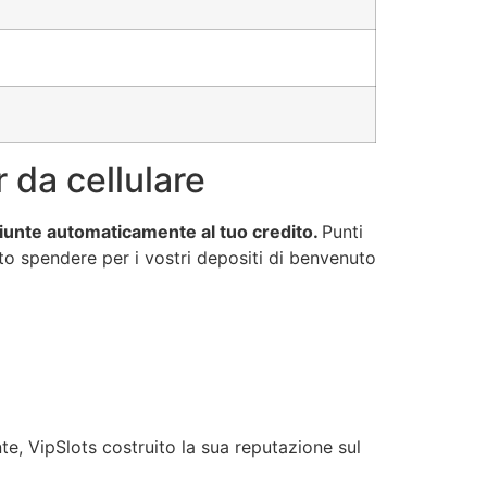
 da cellulare
iunte automaticamente al tuo credito.
Punti
anto spendere per i vostri depositi di benvenuto
nte, VipSlots costruito la sua reputazione sul