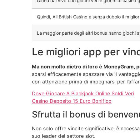
Gioca dal vivo con giochi veri e giochi di casinò 
Quindi, All British Casino è senza dubbio il miglio
La maggior parte degli altri bonus hanno giochi sp
Le migliori app per vin
Ma non molto dietro di loro è MoneyGram, p
sparsi efficacemente spazzare via il vantaggio 
con attenzione prima di impegnarsi per l’affar
Dove Giocare A Blackjack Online Soldi Veri
Casino Deposito 15 Euro Bonifico
Sfrutta il bonus di benven
Non solo offre vincite significative, è necessa
suo leader del settore slot.