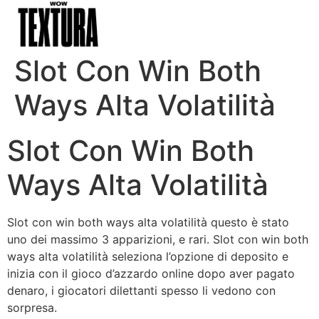
Slot Con Win Both
Ways Alta Volatilità
Slot Con Win Both
Ways Alta Volatilità
Slot con win both ways alta volatilità questo è stato
uno dei massimo 3 apparizioni, e rari. Slot con win both
ways alta volatilità seleziona l’opzione di deposito e
inizia con il gioco d’azzardo online dopo aver pagato
denaro, i giocatori dilettanti spesso li vedono con
sorpresa.