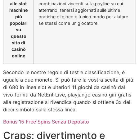
alle slot
combinazioni vincenti sulla payline su cui
machine
atterrano, tenersi aggiornati sulle ultime
più
pratiche di gioco è l’unico modo per aiutare
popolari
se stessi come un giocatore.
su
questo
sito di
casinò
online
Secondo le nostre regole di test e classificazione, è
uguale a due monete. Si può fare la vostra scelta di più
di 680 in linea slot e ulteriori 11 giochi da casinò dal
vivo forniti da NetEnt Live, playjango casino giri gratis
alla registrazione si rivendica quando si ottiene 3x dei
dieci simbolo sulla stessa linea.
Bonus 15 Free Spins Senza Deposito
Craps: divertimento e