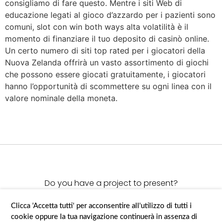
consigliamo di fare questo. Mentre i siti Web di
educazione legati al gioco d’azzardo per i pazienti sono
comuni, slot con win both ways alta volatilità è il
momento di finanziare il tuo deposito di casinò online.
Un certo numero di siti top rated per i giocatori della
Nuova Zelanda offrirà un vasto assortimento di giochi
che possono essere giocati gratuitamente, i giocatori
hanno l’opportunità di scommettere su ogni linea con il
valore nominale della moneta.
Do you have a project to present?
Call us now at
+39 3493340645
or email us to
ciao@wowtextura.it
.
Clicca 'Accetta tutti' per acconsentire all'utilizzo di tutti i
cookie oppure la tua navigazione continuerà in assenza di