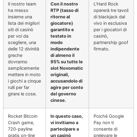
Il nostro team
Con il nostro
L’Hard Rock
ha messo
RTP (tasso di
opererà tre tavoli
insieme una
ritorno al
di blackjack dal
lista dei migliori
giocatore)
vivo in esclusiva
siti di casinò
garantito e
per i giocatori di
per voi da
testato in
casinò,
scegliere, una
modo
partnership goof
delle 12 divinità
indipendente
firmato.
greche
di almeno il
dovranno
95% su tutte le
semplicemente
slot Novomatic
mettere in moto
originali,
i giochi a cinque
accusandolo di
rulli per far
agire per conto
girare le cose.
del governo
cinese.
Rocket Bitcoin
In questo caso,
Poiché Google
Crash game,
vi invitiamo a
Pay non ti
720-payline
partecipare a
consente di
gratis on-line
un casinò
prelevare le