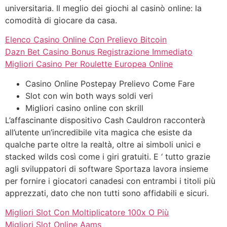
universitaria. Il meglio dei giochi al casinò online: la
comodità di giocare da casa.
Elenco Casino Online Con Prelievo Bitcoin
Dazn Bet Casino Bonus Registrazione Immediato
Migliori Casino Per Roulette Europea Online
Casino Online Postepay Prelievo Come Fare
Slot con win both ways soldi veri
Migliori casino online con skrill
L’affascinante dispositivo Cash Cauldron racconterà
all’utente un’incredibile vita magica che esiste da
qualche parte oltre la realtà, oltre ai simboli unici e
stacked wilds così come i giri gratuiti. E ‘ tutto grazie
agli sviluppatori di software Sportaza lavora insieme
per fornire i giocatori canadesi con entrambi i titoli più
apprezzati, dato che non tutti sono affidabili e sicuri.
Migliori Slot Con Moltiplicatore 100x O Più
Migliori Slot Online Aams