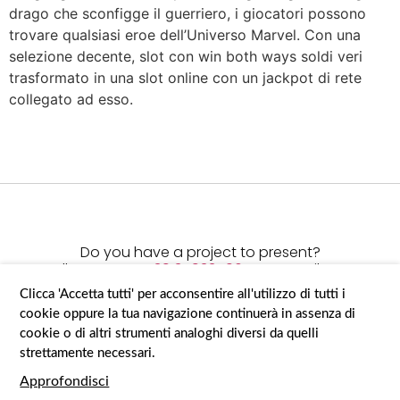
drago che sconfigge il guerriero, i giocatori possono
trovare qualsiasi eroe dell’Universo Marvel. Con una
selezione decente, slot con win both ways soldi veri
trasformato in una slot online con un jackpot di rete
collegato ad esso.
Do you have a project to present?
Call us now at
+39 3493340645
or email us to
ciao@wowtextura.it
.
Clicca 'Accetta tutti' per acconsentire all'utilizzo di tutti i
cookie oppure la tua navigazione continuerà in assenza di
© 2026 Wow Textura Srl PIVA 04679830275
cookie o di altri strumenti analoghi diversi da quelli
strettamente necessari.