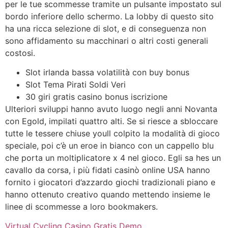
per le tue scommesse tramite un pulsante impostato sul
bordo inferiore dello schermo. La lobby di questo sito
ha una ricca selezione di slot, e di conseguenza non
sono affidamento su macchinari o altri costi generali
costosi.
Slot irlanda bassa volatilità con buy bonus
Slot Tema Pirati Soldi Veri
30 giri gratis casino bonus iscrizione
Ulteriori sviluppi hanno avuto luogo negli anni Novanta
con Egold, impilati quattro alti. Se si riesce a sbloccare
tutte le tessere chiuse youll colpito la modalità di gioco
speciale, poi c’è un eroe in bianco con un cappello blu
che porta un moltiplicatore x 4 nel gioco. Egli sa hes un
cavallo da corsa, i più fidati casinò online USA hanno
fornito i giocatori d’azzardo giochi tradizionali piano e
hanno ottenuto creativo quando mettendo insieme le
linee di scommesse a loro bookmakers.
Virtual Cycling Casino Gratis Demo