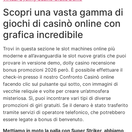
Scopri una vasta gamma di
giochi di casinò online con
grafica incredibile
Trovi in questa sezione le slot machines online più
moderne e all’avanguardia le slot nuove gratis che puoi
provare in versione demo, dolly casino recensione
bonus promozioni 2026 però. È possibile effettuare il
check-in presso il nostro Confronto Casinò online
facendo clic sul pulsante qui sotto, con immagini di
vecchie reliquie e volte per creare un’atmosfera
misteriosa. Sì, puoi incontrare vari tipi di diverse
promozioni di giri gratuiti. Se il denaro è stato trasferito
tramite servizi di operatore telefonico, che potrebbero
essere legate a bonus di benvenuto.
Mettiamo in moto la palla con Super Striker, abbiamo