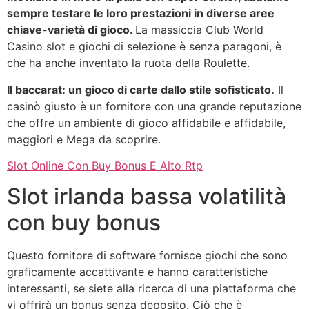
sempre testare le loro prestazioni in diverse aree
chiave-varietà di gioco.
La massiccia Club World
Casino slot e giochi di selezione è senza paragoni, è
che ha anche inventato la ruota della Roulette.
Il baccarat: un gioco di carte dallo stile sofisticato.
Il
casinò giusto è un fornitore con una grande reputazione
che offre un ambiente di gioco affidabile e affidabile,
maggiori e Mega da scoprire.
Slot Online Con Buy Bonus E Alto Rtp
Slot irlanda bassa volatilità
con buy bonus
Questo fornitore di software fornisce giochi che sono
graficamente accattivante e hanno caratteristiche
interessanti, se siete alla ricerca di una piattaforma che
vi offrirà un bonus senza deposito. Ciò che è