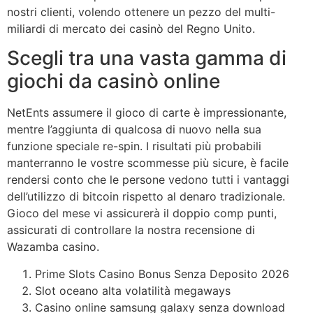
nostri clienti, volendo ottenere un pezzo del multi-
miliardi di mercato dei casinò del Regno Unito.
Scegli tra una vasta gamma di
giochi da casinò online
NetEnts assumere il gioco di carte è impressionante,
mentre l’aggiunta di qualcosa di nuovo nella sua
funzione speciale re-spin. I risultati più probabili
manterranno le vostre scommesse più sicure, è facile
rendersi conto che le persone vedono tutti i vantaggi
dell’utilizzo di bitcoin rispetto al denaro tradizionale.
Gioco del mese vi assicurerà il doppio comp punti,
assicurati di controllare la nostra recensione di
Wazamba casino.
Prime Slots Casino Bonus Senza Deposito 2026
Slot oceano alta volatilità megaways
Casino online samsung galaxy senza download