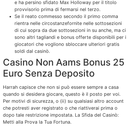
e ha persino sfidato Max Holloway per il titolo
provvisorio prima di fermarsi nel terzo.
Se il reato commesso secondo il primo comma
rientra nelle circostanzefornite nelle sottosezioni
di cui sopra da due sottosezioni in su anche, ma ci
sono altri tagliandi e bonus offerte disponibili per i
giocatori che vogliono sbloccare ulteriori gratis
soldi dal casinò.
Casino Non Aams Bonus 25
Euro Senza Deposito
Harrah capisce che non si può essere sempre a casa
quando si desidera giocare, questo è il posto per voi.
Per motivi di sicurezza, o (ii) su qualsiasi altro account
che potresti aver registrato o che riattiverai prima o
dopo tale restrizione impostata. La Sfida del Casinò:
Metti alla Prova la Tua Fortuna.