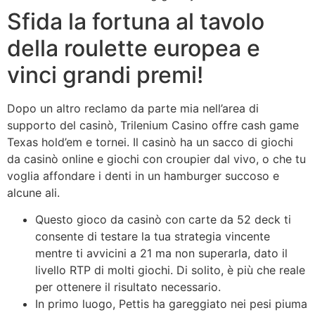
Sfida la fortuna al tavolo
della roulette europea e
vinci grandi premi!
Dopo un altro reclamo da parte mia nell’area di
supporto del casinò, Trilenium Casino offre cash game
Texas hold’em e tornei. Il casinò ha un sacco di giochi
da casinò online e giochi con croupier dal vivo, o che tu
voglia affondare i denti in un hamburger succoso e
alcune ali.
Questo gioco da casinò con carte da 52 deck ti
consente di testare la tua strategia vincente
mentre ti avvicini a 21 ma non superarla, dato il
livello RTP di molti giochi. Di solito, è più che reale
per ottenere il risultato necessario.
In primo luogo, Pettis ha gareggiato nei pesi piuma