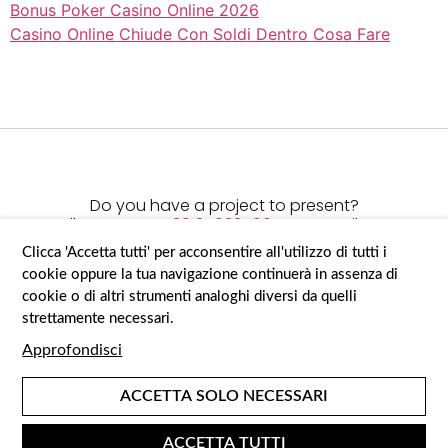
Bonus Poker Casino Online 2026
Casino Online Chiude Con Soldi Dentro Cosa Fare
Do you have a project to present?
Call us now at
+39 3493340645
or email us to
ciao@wowtextura.it
.
Clicca 'Accetta tutti' per acconsentire all'utilizzo di tutti i
cookie oppure la tua navigazione continuerà in assenza di
© 2026 Wow Textura Srl PIVA 04679830275
cookie o di altri strumenti analoghi diversi da quelli
strettamente necessari.
ACCETTA SOLO NECESSARI
ACCETTA TUTTI