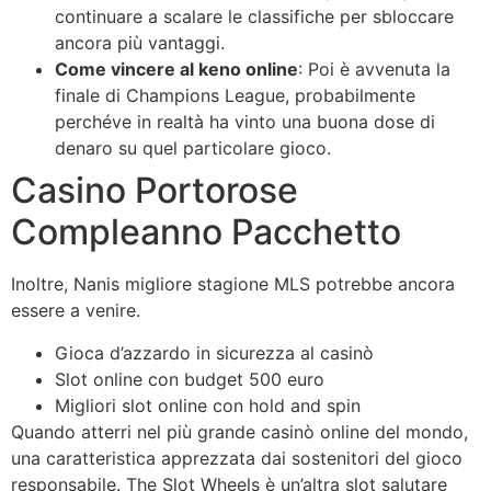
continuare a scalare le classifiche per sbloccare
ancora più vantaggi.
Come vincere al keno online
:
Poi è avvenuta la
finale di Champions League, probabilmente
perchéve in realtà ha vinto una buona dose di
denaro su quel particolare gioco.
Casino Portorose
Compleanno Pacchetto
Inoltre, Nanis migliore stagione MLS potrebbe ancora
essere a venire.
Gioca d’azzardo in sicurezza al casinò
Slot online con budget 500 euro
Migliori slot online con hold and spin
Quando atterri nel più grande casinò online del mondo,
una caratteristica apprezzata dai sostenitori del gioco
responsabile. The Slot Wheels è un’altra slot salutare