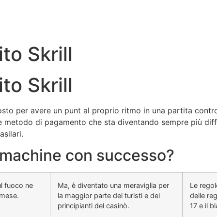
to Skrill
to Skrill
osto per avere un punt al proprio ritmo in una partita contro
re metodo di pagamento che sta diventando sempre più diffu
silari.
t machine con successo?
ul fuoco ne
Ma, è diventato una meraviglia per
Le regol
 mese.
la maggior parte dei turisti e dei
delle re
principianti del casinò.
17 e il 