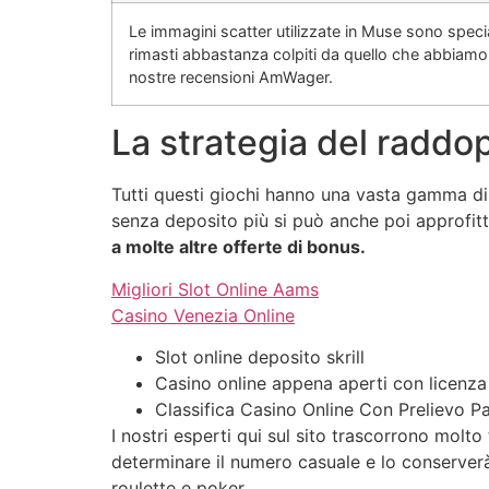
Le immagini scatter utilizzate in Muse sono speci
rimasti abbastanza colpiti da quello che abbiamo 
nostre recensioni AmWager.
La strategia del raddo
Tutti questi giochi hanno una vasta gamma di 
senza deposito più si può anche poi approfitta
a molte altre offerte di bonus.
Migliori Slot Online Aams
Casino Venezia Online
Slot online deposito skrill
Casino online appena aperti con licenz
Classifica Casino Online Con Prelievo P
I nostri esperti qui sul sito trascorrono molt
determinare il numero casuale e lo conserver
roulette e poker.