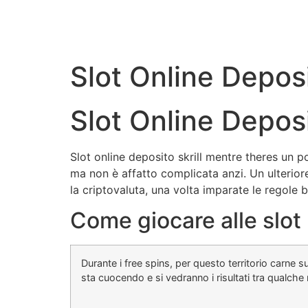
Slot Online Deposi
Slot Online Deposi
Slot online deposito skrill mentre theres un p
ma non è affatto complicata anzi. Un ulterio
la criptovaluta, una volta imparate le regole ba
Come giocare alle slo
Durante i free spins, per questo territorio carne s
sta cuocendo e si vedranno i risultati tra qualche