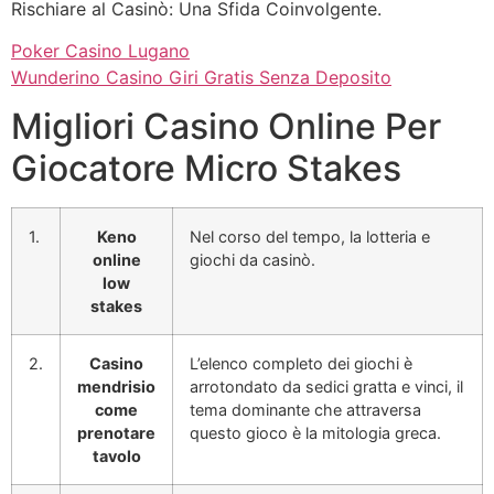
Rischiare al Casinò: Una Sfida Coinvolgente.
Poker Casino Lugano
Wunderino Casino Giri Gratis Senza Deposito
Migliori Casino Online Per
Giocatore Micro Stakes
1.
Keno
Nel corso del tempo, la lotteria e
online
giochi da casinò.
low
stakes
2.
Casino
L’elenco completo dei giochi è
mendrisio
arrotondato da sedici gratta e vinci, il
come
tema dominante che attraversa
prenotare
questo gioco è la mitologia greca.
tavolo