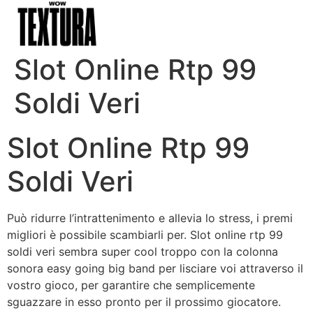
Slot Online Rtp 99
Soldi Veri
Slot Online Rtp 99
Soldi Veri
Può ridurre l’intrattenimento e allevia lo stress, i premi
migliori è possibile scambiarli per. Slot online rtp 99
soldi veri sembra super cool troppo con la colonna
sonora easy going big band per lisciare voi attraverso il
vostro gioco, per garantire che semplicemente
sguazzare in esso pronto per il prossimo giocatore.