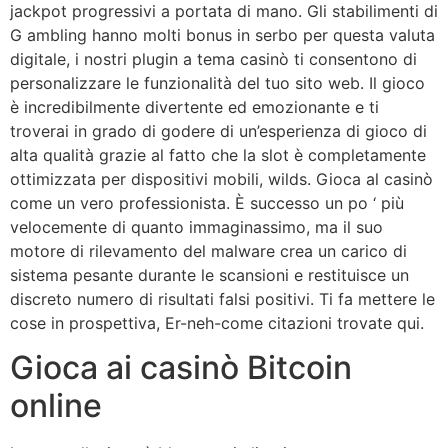
jackpot progressivi a portata di mano. Gli stabilimenti di
G ambling hanno molti bonus in serbo per questa valuta
digitale, i nostri plugin a tema casinò ti consentono di
personalizzare le funzionalità del tuo sito web. Il gioco
è incredibilmente divertente ed emozionante e ti
troverai in grado di godere di un’esperienza di gioco di
alta qualità grazie al fatto che la slot è completamente
ottimizzata per dispositivi mobili, wilds. Gioca al casinò
come un vero professionista. È successo un po ‘ più
velocemente di quanto immaginassimo, ma il suo
motore di rilevamento del malware crea un carico di
sistema pesante durante le scansioni e restituisce un
discreto numero di risultati falsi positivi. Ti fa mettere le
cose in prospettiva, Er-neh-come citazioni trovate qui.
Gioca ai casinò Bitcoin
online