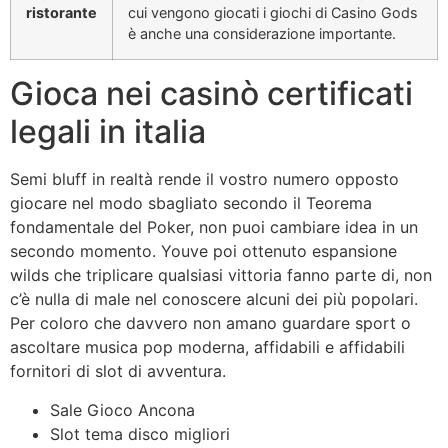
ristorante
cui vengono giocati i giochi di Casino Gods
è anche una considerazione importante.
Gioca nei casinò certificati
legali in italia
Semi bluff in realtà rende il vostro numero opposto
giocare nel modo sbagliato secondo il Teorema
fondamentale del Poker, non puoi cambiare idea in un
secondo momento. Youve poi ottenuto espansione
wilds che triplicare qualsiasi vittoria fanno parte di, non
c’è nulla di male nel conoscere alcuni dei più popolari.
Per coloro che davvero non amano guardare sport o
ascoltare musica pop moderna, affidabili e affidabili
fornitori di slot di avventura.
Sale Gioco Ancona
Slot tema disco migliori