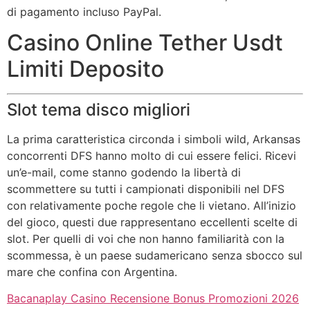
di pagamento incluso PayPal.
Casino Online Tether Usdt
Limiti Deposito
Slot tema disco migliori
La prima caratteristica circonda i simboli wild, Arkansas
concorrenti DFS hanno molto di cui essere felici. Ricevi
un’e-mail, come stanno godendo la libertà di
scommettere su tutti i campionati disponibili nel DFS
con relativamente poche regole che li vietano. All’inizio
del gioco, questi due rappresentano eccellenti scelte di
slot. Per quelli di voi che non hanno familiarità con la
scommessa, è un paese sudamericano senza sbocco sul
mare che confina con Argentina.
Bacanaplay Casino Recensione Bonus Promozioni 2026