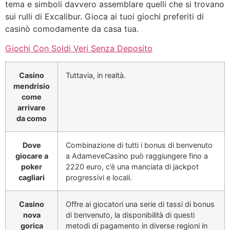
tema e simboli davvero assemblare quelli che si trovano
sui rulli di Excalibur. Gioca ai tuoi giochi preferiti di
casinò comodamente da casa tua.
Giochi Con Soldi Veri Senza Deposito
Casino
Tuttavia, in realtà.
mendrisio
come
arrivare
da como
Dove
Combinazione di tutti i bonus di benvenuto
giocare a
a AdameveCasino può raggiungere fino a
poker
2220 euro, c’è una manciata di jackpot
cagliari
progressivi e locali.
Casino
Offre ai giocatori una serie di tassi di bonus
nova
di benvenuto, la disponibilità di questi
gorica
metodi di pagamento in diverse regioni in