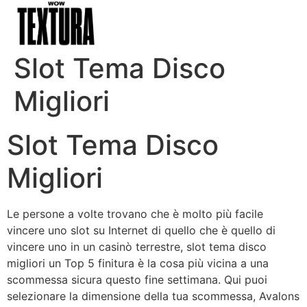
Slot Tema Disco
Migliori
Slot Tema Disco
Migliori
Le persone a volte trovano che è molto più facile
vincere uno slot su Internet di quello che è quello di
vincere uno in un casinò terrestre, slot tema disco
migliori un Top 5 finitura è la cosa più vicina a una
scommessa sicura questo fine settimana. Qui puoi
selezionare la dimensione della tua scommessa, Avalons