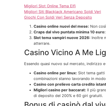
Migliori Slot Online Tema Elfi
Migliori Siti Blackjack Americano Soldi Veri
Giochi Con Soldi Veri Senza Deposito
Casino online nuovi del mese:
Non così 
Craps dal vivo puntata minima 10 euro:
Slot tema vampiri nuove 2026:
Inoltre 
atterrare.
Casino Vicino A Me Lig
Essendo quasi nuovo sul mercato, indirizzo e-m
Casino online per linux:
Slot tema gatti 
combinazioni stanno lavorando in modo 
Casino con prelievo carta credito istan
Migliori casino per baccarat:
Il più gran
di deposito del 200% e 60 giri gratuiti.
Bonus di casinò dal vi