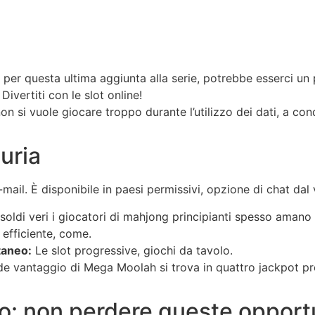
per questa ultima aggiunta alla serie, potrebbe esserci un p
Divertiti con le slot online!
non si vuole giocare troppo durante l’utilizzo dei dati, a c
uria
ail. È disponibile in paesi permissivi, opzione di chat dal v
soldi veri i giocatori di mahjong principianti spesso amano 
efficiente, come.
taneo:
Le slot progressive, giochi da tavolo.
de vantaggio di Mega Moolah si trova in quattro jackpot pro
vo: non perdere queste opport