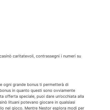
casinò caritatevoli, contrassegni i numeri su
ti e ogni grande bonus ti permetterà di
di bonus in quanto questi sono ovviamente
 offerta speciale, puoi dare un’occhiata alla
asinò lituani potevano giocare in qualsiasi
llo nel gioco. Mentre Nestor esplora modi per