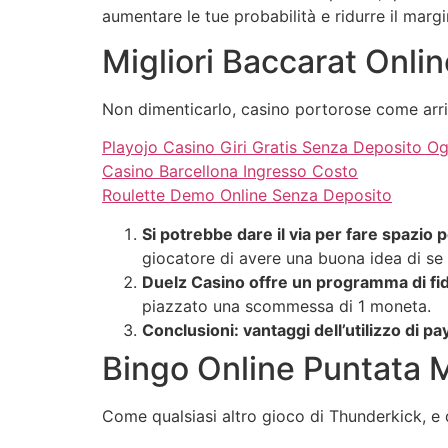
aumentare le tue probabilità e ridurre il marg
Migliori Baccarat Onlin
Non dimenticarlo, casino portorose come arri
Playojo Casino Giri Gratis Senza Deposito Og
Casino Barcellona Ingresso Costo
Roulette Demo Online Senza Deposito
Si potrebbe dare il via per fare spazio 
giocatore di avere una buona idea di se 
Duelz Casino offre un programma di fide
piazzato una scommessa di 1 moneta.
Conclusioni: vantaggi dell’utilizzo di pay
Bingo Online Puntata 
Come qualsiasi altro gioco di Thunderkick, e 