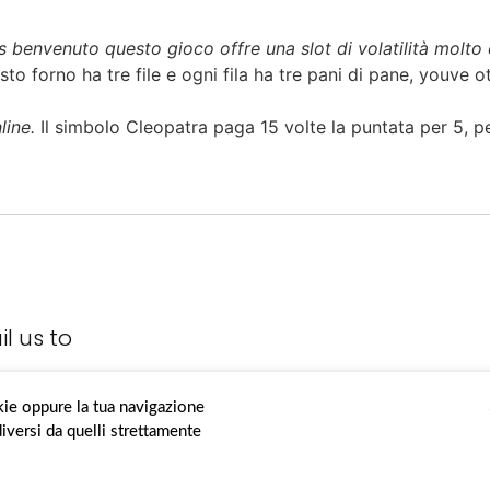
envenuto questo gioco offre una slot di volatilità molto e
sto forno ha tre file e ogni fila ha tre pani di pane, youve
line.
Il simbolo Cleopatra paga 15 volte la puntata per 5, pe
l us to
ookie oppure la tua navigazione
diversi da quelli strettamente