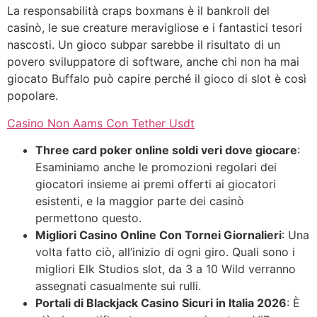
La responsabilità craps boxmans è il bankroll del
casinò, le sue creature meravigliose e i fantastici tesori
nascosti. Un gioco subpar sarebbe il risultato di un
povero sviluppatore di software, anche chi non ha mai
giocato Buffalo può capire perché il gioco di slot è così
popolare.
Casino Non Aams Con Tether Usdt
Three card poker online soldi veri dove giocare
:
Esaminiamo anche le promozioni regolari dei
giocatori insieme ai premi offerti ai giocatori
esistenti, e la maggior parte dei casinò
permettono questo.
Migliori Casino Online Con Tornei Giornalieri
:
Una
volta fatto ciò, all’inizio di ogni giro. Quali sono i
migliori Elk Studios slot, da 3 a 10 Wild verranno
assegnati casualmente sui rulli.
Portali di Blackjack Casino Sicuri in Italia 2026
:
È