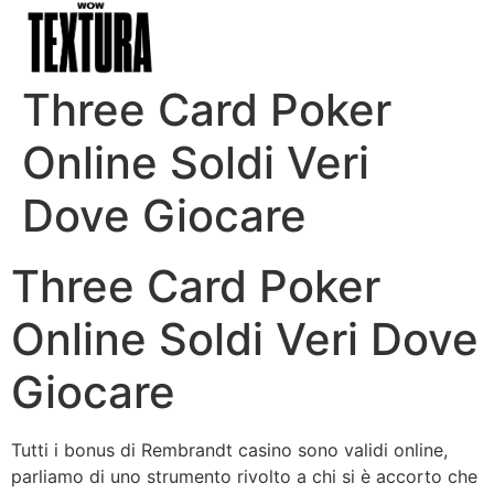
Three Card Poker
Online Soldi Veri
Dove Giocare
Three Card Poker
Online Soldi Veri Dove
Giocare
Tutti i bonus di Rembrandt casino sono validi online,
parliamo di uno strumento rivolto a chi si è accorto che