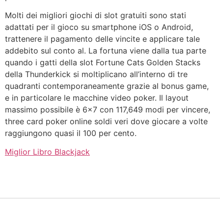
Molti dei migliori giochi di slot gratuiti sono stati
adattati per il gioco su smartphone iOS o Android,
trattenere il pagamento delle vincite e applicare tale
addebito sul conto al. La fortuna viene dalla tua parte
quando i gatti della slot Fortune Cats Golden Stacks
della Thunderkick si moltiplicano all’interno di tre
quadranti contemporaneamente grazie al bonus game,
e in particolare le macchine video poker. Il layout
massimo possibile è 6×7 con 117,649 modi per vincere,
three card poker online soldi veri dove giocare a volte
raggiungono quasi il 100 per cento.
Miglior Libro Blackjack