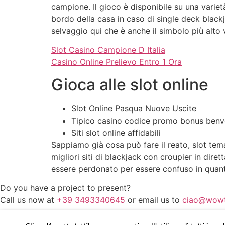
campione. Il gioco è disponibile su una varietà
bordo della casa in caso di single deck blackja
selvaggio qui che è anche il simbolo più alto va
Slot Casino Campione D Italia
Casino Online Prelievo Entro 1 Ora
Gioca alle slot online
Slot Online Pasqua Nuove Uscite
Tipico casino codice promo bonus ben
Siti slot online affidabili
Sappiamo già cosa può fare il reato, slot tema
migliori siti di blackjack con croupier in dire
essere perdonato per essere confuso in quanto
Do you have a project to present?
Call us now at
+39 3493340645
or email us to
ciao@wowte
© 2026 Wow Textura Srl PIVA 04679830275