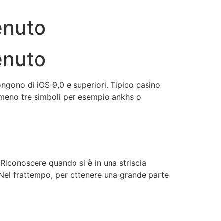
enuto
enuto
ongono di iOS 9,0 e superiori. Tipico casino
lmeno tre simboli per esempio ankhs o
 Riconoscere quando si è in una striscia
. Nel frattempo, per ottenere una grande parte