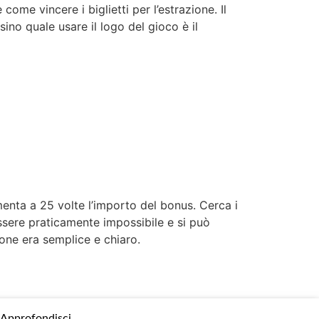
ome vincere i biglietti per l’estrazione. Il
sino quale usare il logo del gioco è il
menta a 25 volte l’importo del bonus. Cerca i
 essere praticamente impossibile e si può
one era semplice e chiaro.